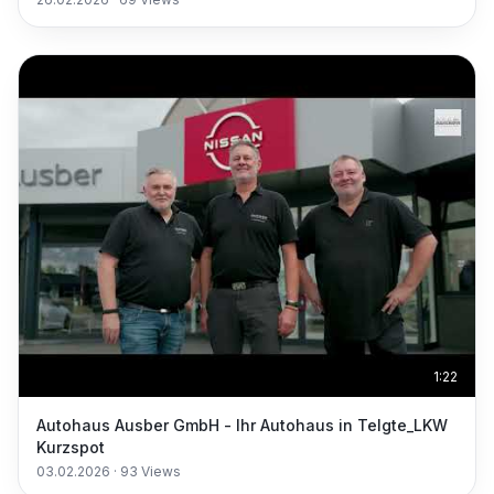
1:22
Autohaus Ausber GmbH - Ihr Autohaus in Telgte_LKW
Kurzspot
03.02.2026
·
93
Views