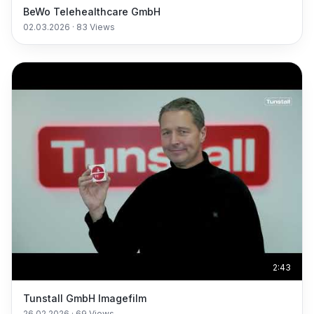
BeWo Telehealthcare GmbH
02.03.2026
·
83
Views
2:43
Tunstall GmbH Imagefilm
26.02.2026
·
69
Views