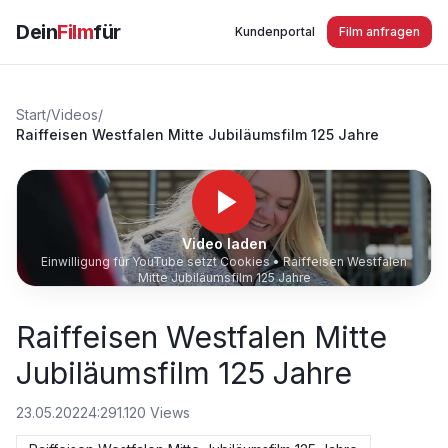
Dein
Film
für
Kundenportal
Film anfragen
Start
/
Videos
/
Raiffeisen Westfalen Mitte Jubiläumsfilm 125 Jahre
Video laden
Einwilligung für YouTube setzt Cookies •
Raiffeisen Westfalen
Mitte Jubiläumsfilm 125 Jahre
Raiffeisen Westfalen Mitte
Jubiläumsfilm 125 Jahre
23.05.2022
4:29
1.120
Views