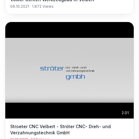
06.10.2021
·
1.872
Views
2:01
Stroeter CNC Velbert - Ströter CNC- Dreh- und
Verzahnungstechnik GmbH