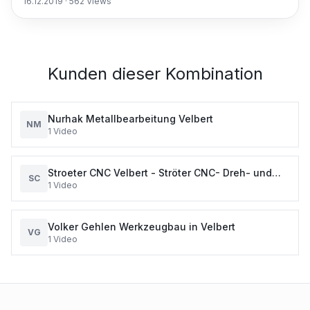
16.12.2019
·
562
Views
Kunden dieser Kombination
Nurhak Metallbearbeitung Velbert
NM
1
Video
Stroeter CNC Velbert - Ströter CNC- Dreh- und
SC
1
Video
Verzahnungstechnik GmbH
Volker Gehlen Werkzeugbau in Velbert
VG
1
Video