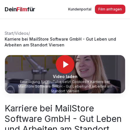
Dein
Film
für
Kundenportal
Film anfragen
Start
/
Videos
/
Karriere bei MailStore Software GmbH - Gut Leben und
Arbeiten am Standort Viersen
Video laden
Einwilligung für YouTube setzt Cookies •
Karriere bei
MailStore Software GmbH - Gut Leben und Arbeiten am
Standort Viersen
Karriere bei MailStore
Software GmbH - Gut Leben
und Arbeiten am Standort