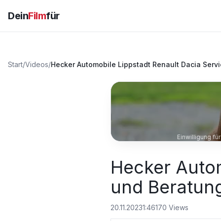
Dein
Film
für
Start
/
Videos
/
Hecker Automobile Lippstadt Renault Dacia Serv
Einwilligung f
Hecker Autom
und Beratun
20.11.2023
1:46
170
Views