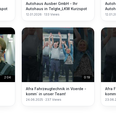
Autohaus Ausber GmbH - Ihr
Autoh
spot
Autohaus in Telgte_LKW Kurzspot
Autoh
12.01.2026
·
133
Views
12.01.
2:04
0:19
Afra Fahrzeugtechnik in Voerde -
Afra 
komm´ in unser Team!
komm´
24.06.2025
·
237
Views
23.06.