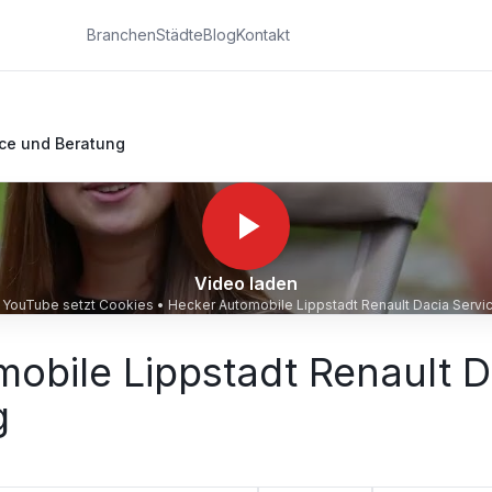
Branchen
Städte
Blog
Kontakt
ice und Beratung
Video laden
ür YouTube setzt Cookies •
Hecker Automobile Lippstadt Renault Dacia Servi
obile Lippstadt Renault D
g