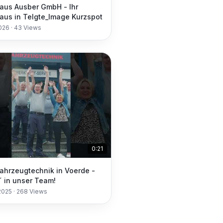
aus Ausber GmbH - Ihr
aus in Telgte_Image Kurzspot
2026
·
43
Views
0:21
Fahrzeugtechnik in Voerde -
 in unser Team!
2025
·
268
Views