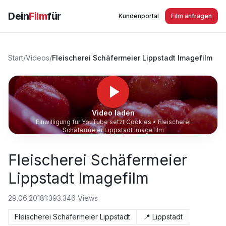
Dein
Film
für
Kundenportal
Film anfragen
Start
/
Videos
/
Fleischerei Schäfermeier Lippstadt Imagefilm
Video laden
Einwilligung für YouTube setzt Cookies •
Fleischerei
Schäfermeier Lippstadt Imagefilm
Fleischerei Schäfermeier
Lippstadt Imagefilm
29.06.2018
1:39
3.346
Views
Fleischerei Schäfermeier Lippstadt
📍
Lippstadt