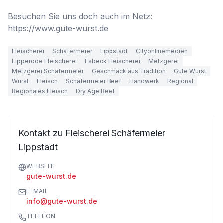
Besuchen Sie uns doch auch im Netz: 
https://www.gute-wurst.de
Fleischerei
Schäfermeier
Lippstadt
Cityonlinemedien
Lipperode Fleischerei
Esbeck Fleischerei
Metzgerei
Metzgerei Schäfermeier
Geschmack aus Tradition
Gute Wurst
Wurst
Fleisch
Schäfermeier Beef
Handwerk
Regional
Regionales Fleisch
Dry Age Beef
Kontakt zu Fleischerei Schäfermeier
Lippstadt
WEBSITE
gute-wurst.de
E-MAIL
info@gute-wurst.de
TELEFON