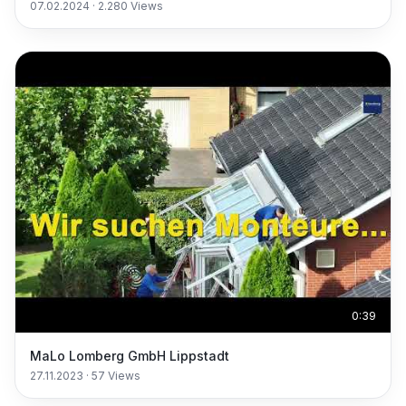
07.02.2024
·
2.280
Views
0:39
MaLo Lomberg GmbH Lippstadt
27.11.2023
·
57
Views