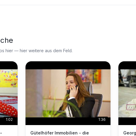
nche
 hier — hier weitere aus dem Feld.
1:02
1:36
-
Gütelhöfer Immobilien - die
Georg