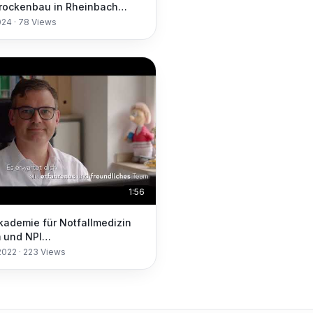
rockenbau in Rheinbach
lächen gestalten klassisch
024
·
78
Views
ern
1:56
kademie für Notfallmedizin
 und NPI
llpädagogisches Institut
2022
·
223
Views
n