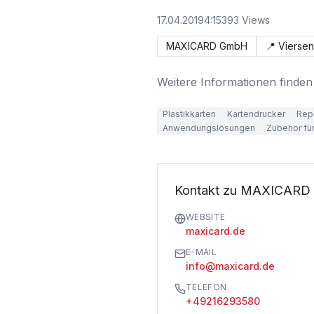
17.04.2019
4:15
393
Views
MAXICARD GmbH
📍
Viersen
Weitere Informationen finden 
Plastikkarten
Kartendrucker
Rep
Anwendungslösungen
Zubehör fü
Kontakt zu MAXICAR
WEBSITE
maxicard.de
E-MAIL
info@maxicard.de
TELEFON
+49216293580