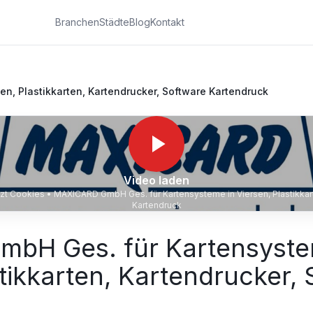
Branchen
Städte
Blog
Kontakt
n, Plastikkarten, Kartendrucker, Software Kartendruck
Video laden
tzt Cookies •
MAXICARD GmbH Ges. für Kartensysteme in Viersen, Plastikkart
Kartendruck
bH Ges. für Kartensyste
stikkarten, Kartendrucker,