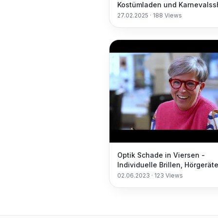
Kostümladen und Karnevals
27.02.2025
·
188
Views
Optik Schade in Viersen -
Individuelle Brillen, Hörgerät
beste Beratung
02.06.2023
·
123
Views