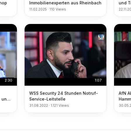
shop
Immobilienexperten aus Rheinbach
und T
Oberf
11.02.2025
·
110
Views
22.11.2
o.mod
2:30
1:07
WSS Security 24 Stunden Notruf-
AfN A
e und
Service-Leitstelle
Hamm
Notfa
31.08.2022
·
1.121
Views
30.05.
Esse