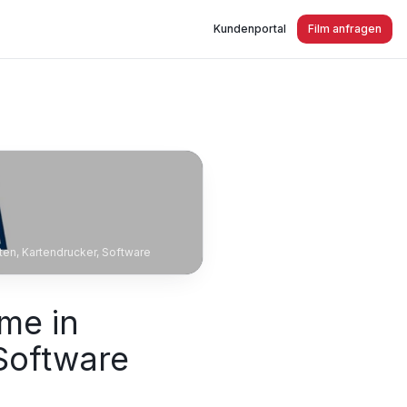
Kundenportal
Film anfragen
en, Kartendrucker, Software
me in
 Software