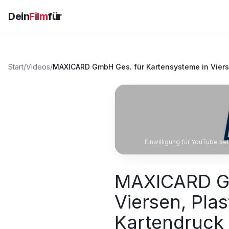
Dein
Film
für
Start
/
Videos
/
MAXICARD GmbH Ges. für Kartensysteme in Vierse
Einwilligung für YouTube se
MAXICARD Gm
Viersen, Pla
Kartendruck