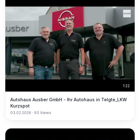
1:22
Autohaus Ausber GmbH - Ihr Autohaus in Telgte_LKW
Kurzspot
03.02.2026
·
93
Views