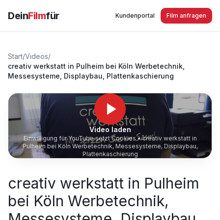
Dein
Film
für
Kundenportal
Film anfragen
Start
/
Videos
/
creativ werkstatt in Pulheim bei Köln Werbetechnik,
Messesysteme, Displaybau, Plattenkaschierung
Video laden
Einwilligung für YouTube setzt Cookies •
creativ werkstatt in
Pulheim bei Köln Werbetechnik, Messesysteme, Displaybau,
Plattenkaschierung
creativ werkstatt in Pulheim
bei Köln Werbetechnik,
Messesysteme, Displaybau,