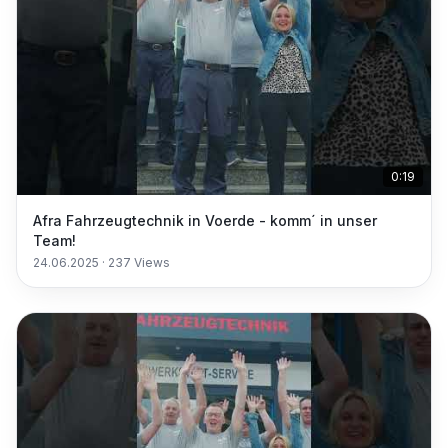
0:19
Afra Fahrzeugtechnik in Voerde - komm´ in unser
Team!
24.06.2025
·
237
Views