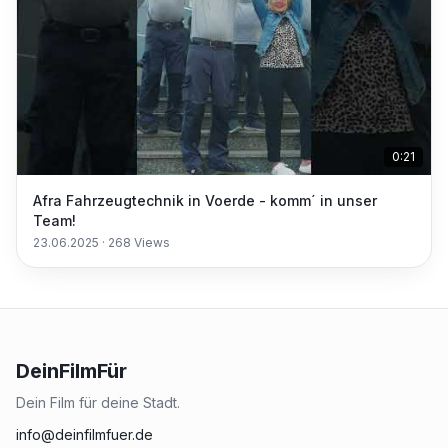
0:21
Afra Fahrzeugtechnik in Voerde - komm´ in unser
Team!
23.06.2025
·
268
Views
DeinFilmFür
Dein Film für deine Stadt.
info@deinfilmfuer.de