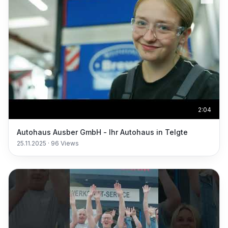
2:04
Autohaus Ausber GmbH - Ihr Autohaus in Telgte
25.11.2025
·
96
Views