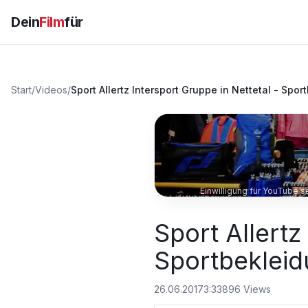
Dein
Film
für
Start
/
Videos
/
Sport Allertz Intersport Gruppe in Nettetal - S
Einwilligung für YouTube 
Sport Allertz
Sportbeklei
26.06.2017
3:33
896
Views