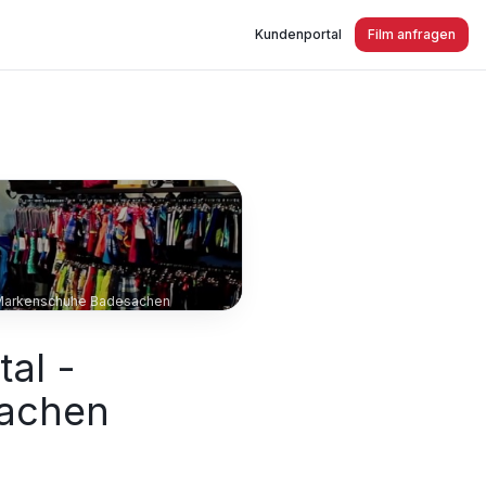
Kundenportal
Film anfragen
ng Markenschuhe Badesachen
tal -
sachen