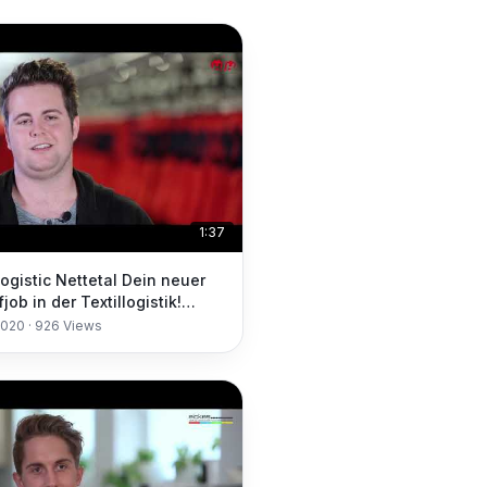
1:37
ogistic Nettetal Dein neuer
ob in der Textillogistik!
iting
2020
·
926
Views