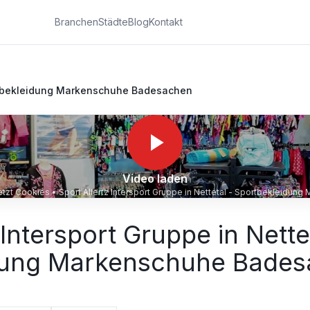
Branchen
Städte
Blog
Kontakt
portbekleidung Markenschuhe Badesachen
Video laden
setzt Cookies •
Sport Allertz Intersport Gruppe in Nettetal - Sportbekleidu
 Intersport Gruppe in Nette
dung Markenschuhe Bade