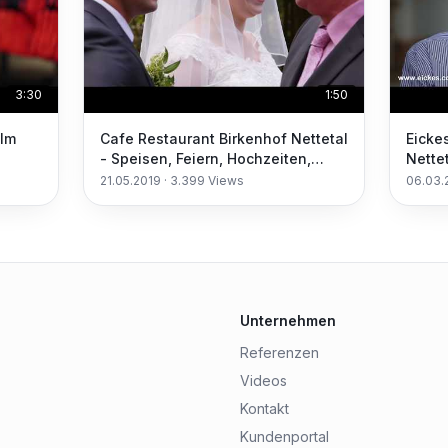
3:30
1:50
ilm
Cafe Restaurant Birkenhof Nettetal
Eicke
- Speisen, Feiern, Hochzeiten,
Nette
Kegeln
21.05.2019
·
3.399
Views
06.03.
Unternehmen
Referenzen
Videos
Kontakt
Kundenportal