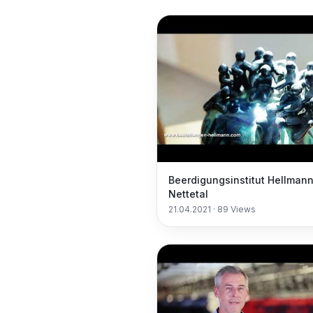
Beerdigungsinstitut Hellman
Nettetal
21.04.2021
·
89
Views