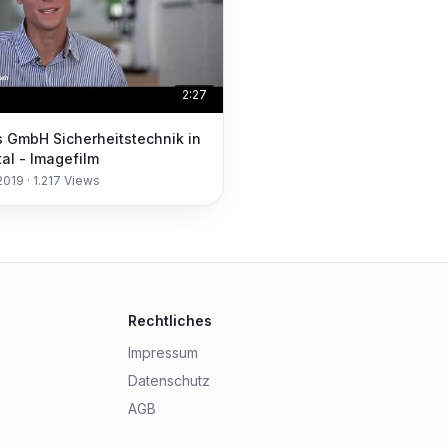
2:27
s GmbH Sicherheitstechnik in
tal - Imagefilm
2019
·
1.217
Views
Rechtliches
Impressum
Datenschutz
AGB