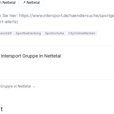
n Nettetal
📍
Nettetal
 Sie hier: https://www.intersport.de/haendlersuche/sportg
t-allertz/
geschäft
Sportbekleidung
Sportschuhe
CityOnlineMedien
 Intersport Gruppe in Nettetal
t Gruppe in Nettetal
→
t