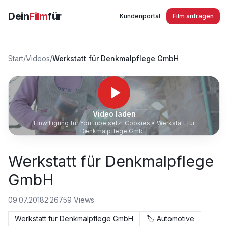
Dein
Film
für
Kundenportal
Film anfragen
Start
/
Videos
/
Werkstatt für Denkmalpflege GmbH
Video laden
Einwilligung für YouTube setzt Cookies •
Werkstatt für
Denkmalpflege GmbH
Werkstatt für Denkmalpflege
GmbH
09.07.2018
2:26
759
Views
Werkstatt für Denkmalpflege GmbH
🏷️
Automotive