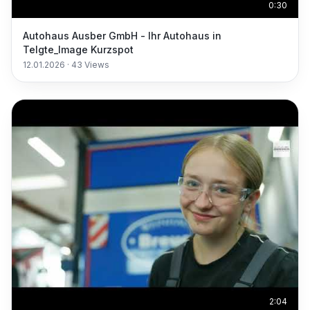
0:30
Autohaus Ausber GmbH - Ihr Autohaus in
Telgte_Image Kurzspot
12.01.2026
·
43
Views
2:04