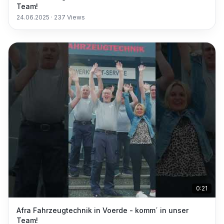
Team!
24.06.2025
·
237
Views
0:21
Afra Fahrzeugtechnik in Voerde - komm´ in unser
Team!