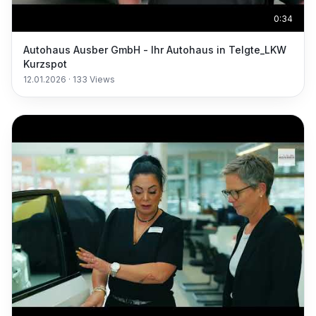
0:34
Autohaus Ausber GmbH - Ihr Autohaus in Telgte_LKW
Kurzspot
12.01.2026
·
133
Views