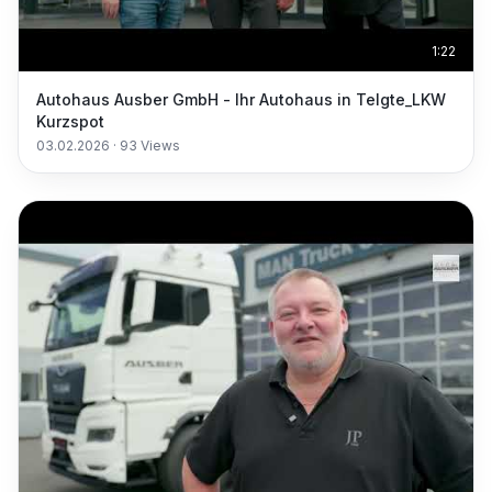
1:22
Autohaus Ausber GmbH - Ihr Autohaus in Telgte_LKW
Kurzspot
03.02.2026
·
93
Views