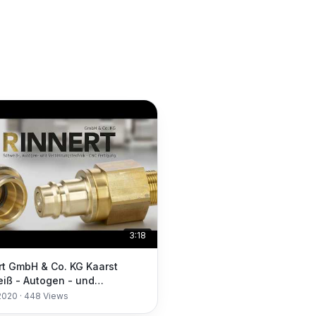
3:18
rt GmbH & Co. KG Kaarst
iß - Autogen - und
ndungstechnik - CNC
2020
·
448
Views
gung