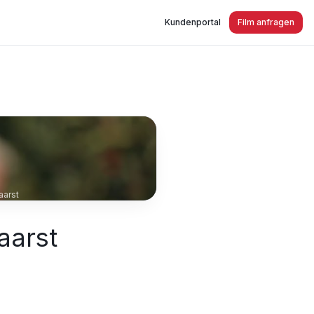
Kundenportal
Film anfragen
n Kaarst
aarst