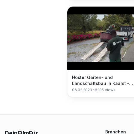
Hoster Garten- und
Landschaftsbau in Kaarst -
Galabau, Erdarbeiten,
06.02.2020
·
6.105
Views
Gartenarbeiten
Branchen
DeinFilmFür