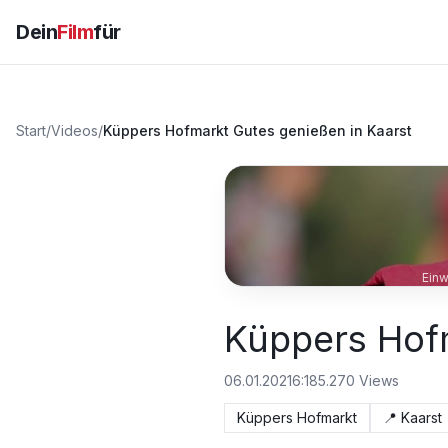
Dein
Film
für
Start
/
Videos
/
Küppers Hofmarkt Gutes genießen in Kaarst
Einw
Küppers Hofm
06.01.2021
6:18
5.270
Views
Küppers Hofmarkt
📍
Kaarst