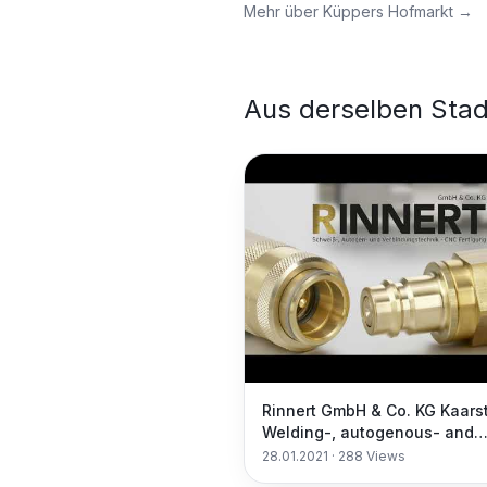
Mehr über
Küppers Hofmarkt
→
Aus derselben Stad
Rinnert GmbH & Co. KG Kaars
Welding-, autogenous- and
connection technology
28.01.2021
·
288
Views