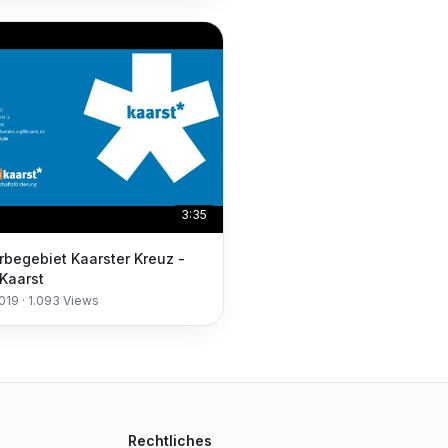
3:35
begebiet Kaarster Kreuz -
 Kaarst
2019
·
1.093
Views
Rechtliches