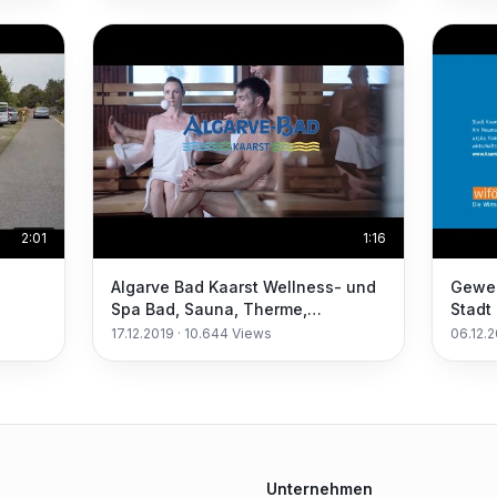
2:01
1:16
Algarve Bad Kaarst Wellness- und
Gewer
Spa Bad, Sauna, Therme,
Stadt
Gesundheit, Massage,
17.12.2019
·
10.644
Views
06.12.
Gastronomie
Unternehmen