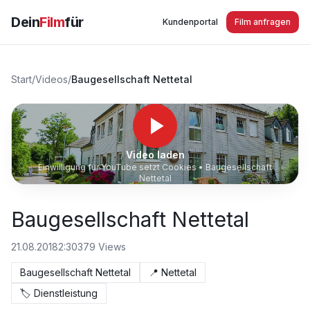
Dein
Film
für
Kundenportal
Film anfragen
Start
/
Videos
/
Baugesellschaft Nettetal
Video laden
Einwilligung für YouTube setzt Cookies •
Baugesellschaft
Nettetal
Baugesellschaft Nettetal
21.08.2018
2:30
379
Views
Baugesellschaft Nettetal
📍
Nettetal
🏷️
Dienstleistung