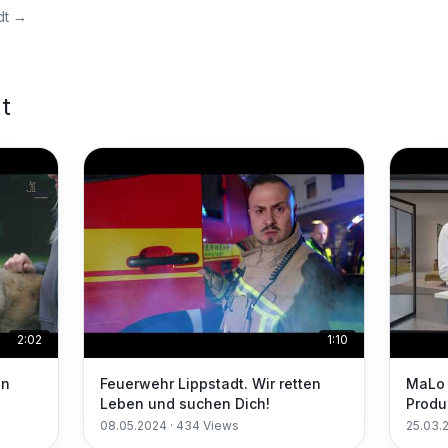
dt
→
t
2:02
1:10
in
Feuerwehr Lippstadt. Wir retten
MaLo 
Leben und suchen Dich!
Produ
in un
08.05.2024
·
434
Views
25.03.