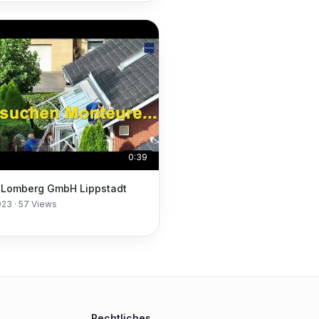
0:39
Lomberg GmbH Lippstadt
023
·
57
Views
Rechtliches