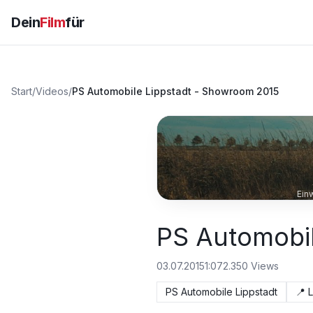
Dein
Film
für
Start
/
Videos
/
PS Automobile Lippstadt - Showroom 2015
Ein
PS Automobi
03.07.2015
1:07
2.350
Views
PS Automobile Lippstadt
📍
L