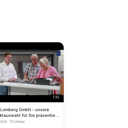
1:32
Lomberg GmbH - unsere
ktauswahl für Sie präsentiert
serer Ausstellung in Lippstadt
2024
·
72
Views