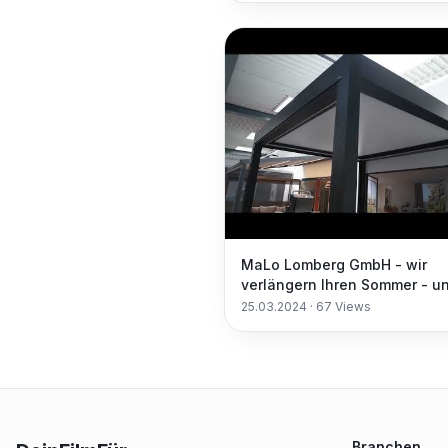
MaLo Lomberg GmbH - wir
verlängern Ihren Sommer - u
Simulationskonzept in Lippst
25.03.2024
·
67
Views
Branchen