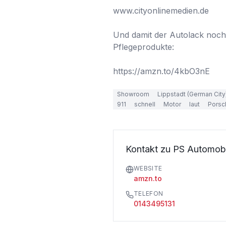
www.cityonlinemedien.de

Und damit der Autolack noch 
Pflegeprodukte: 

https://amzn.to/4kbO3nE
Showroom
Lippstadt (German City
911
schnell
Motor
laut
Porsc
Kontakt zu PS Automobi
WEBSITE
amzn.to
TELEFON
0143495131