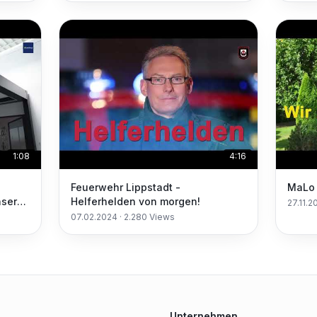
1:08
4:16
Feuerwehr Lippstadt -
MaLo 
nser
Helferhelden von morgen!
27.11.2
adt
07.02.2024
·
2.280
Views
Unternehmen