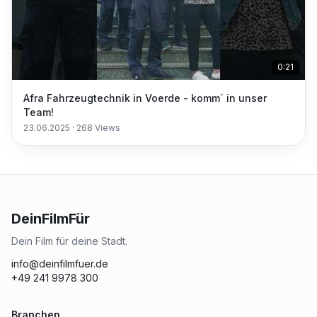
0:21
Afra Fahrzeugtechnik in Voerde - komm´ in unser
Team!
23.06.2025
·
268
Views
DeinFilmFür
Dein Film für deine Stadt.
info@deinfilmfuer.de
+49 241 9978 300
Branchen