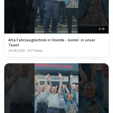
0:19
Afra Fahrzeugtechnik in Voerde - komm´ in unser
Team!
24.06.2025
·
237
Views