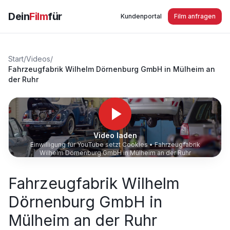
Dein
Film
für
Kundenportal
Film anfragen
Start
/
Videos
/
Fahrzeugfabrik Wilhelm Dörnenburg GmbH in Mülheim an
der Ruhr
Video laden
Einwilligung für YouTube setzt Cookies •
Fahrzeugfabrik
Wilhelm Dörnenburg GmbH in Mülheim an der Ruhr
Fahrzeugfabrik Wilhelm
Dörnenburg GmbH in
Mülheim an der Ruhr