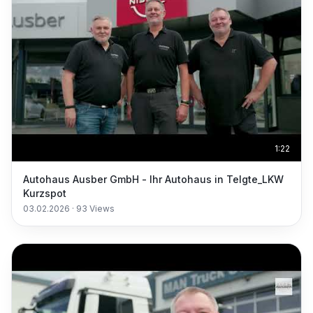
1:22
Autohaus Ausber GmbH - Ihr Autohaus in Telgte_LKW
Kurzspot
03.02.2026
·
93
Views