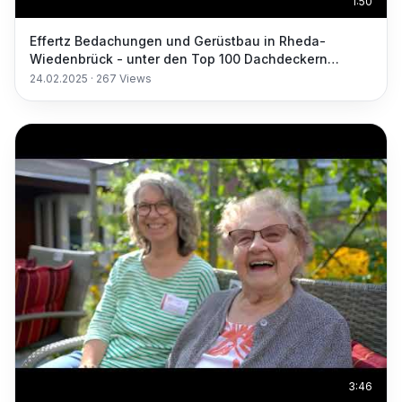
1:50
Effertz Bedachungen und Gerüstbau in Rheda-
Wiedenbrück - unter den Top 100 Dachdeckern
Deutschlands
24.02.2025
·
267
Views
3:46