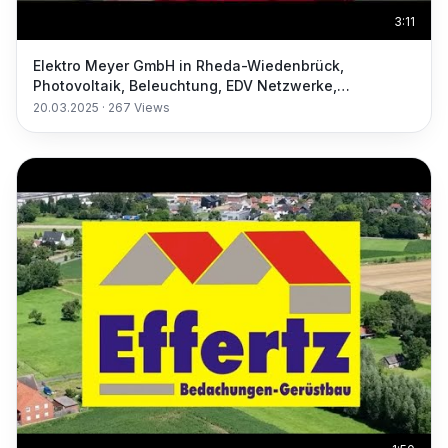
3:11
Elektro Meyer GmbH in Rheda-Wiedenbrück,
Photovoltaik, Beleuchtung, EDV Netzwerke,
Elektrogeräte
20.03.2025
·
267
Views