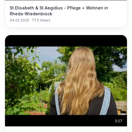
St.Elisabeth & St.Aegidius - Pflege + Wohnen in
Rheda-Wiedenbrück
04.02.2025
·
773
Views
3:27