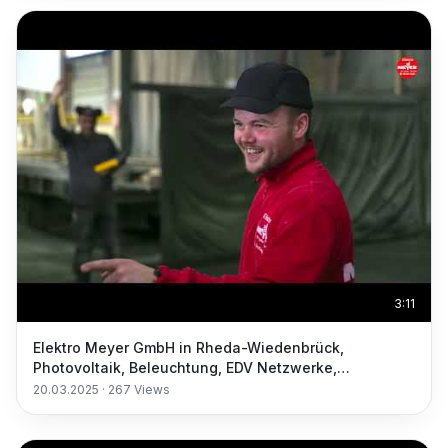
3:11
Elektro Meyer GmbH in Rheda-Wiedenbrück,
Photovoltaik, Beleuchtung, EDV Netzwerke,
Elektrogeräte
20.03.2025
·
267
Views