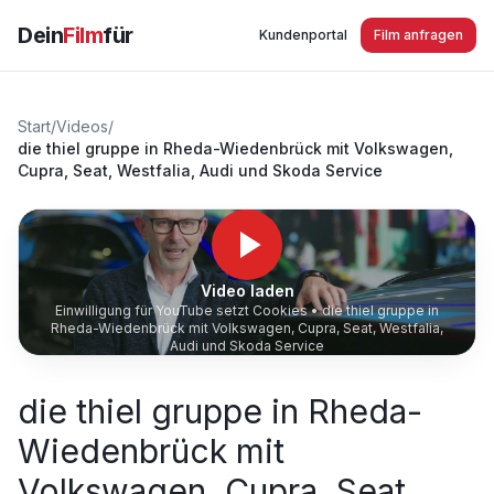
Dein
Film
für
Kundenportal
Film anfragen
Start
/
Videos
/
die thiel gruppe in Rheda-Wiedenbrück mit Volkswagen,
Cupra, Seat, Westfalia, Audi und Skoda Service
Video laden
Einwilligung für YouTube setzt Cookies •
die thiel gruppe in
Rheda-Wiedenbrück mit Volkswagen, Cupra, Seat, Westfalia,
Audi und Skoda Service
die thiel gruppe in Rheda-
Wiedenbrück mit
Volkswagen, Cupra, Seat,