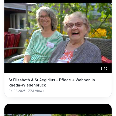
3:46
St.Elisabeth & St.Aegidius - Pflege + Wohnen in
Rheda-Wiedenbrück
04.02.2025
·
773
Views