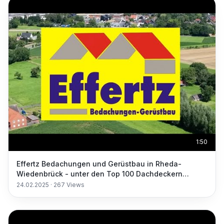
1:50
Effertz Bedachungen und Gerüstbau in Rheda-
Wiedenbrück - unter den Top 100 Dachdeckern
Deutschlands
24.02.2025
·
267
Views