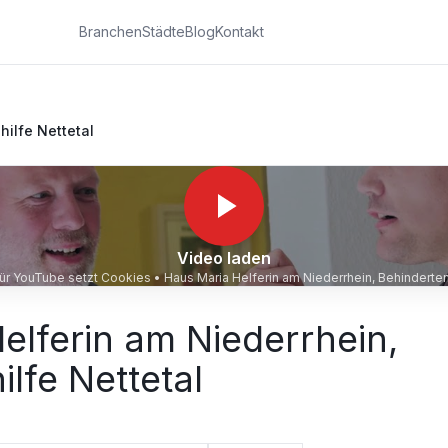
Branchen
Städte
Blog
Kontakt
hilfe Nettetal
Video laden
 für YouTube setzt Cookies •
Haus Maria Helferin am Niederrhein, Behinderten
elferin am Niederrhein,
lfe Nettetal