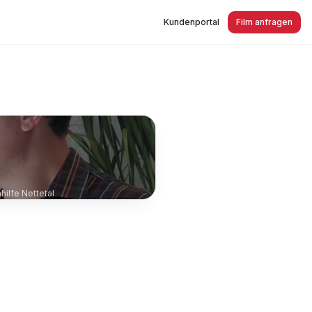
Kundenportal
Film anfragen
hilfe Nettetal