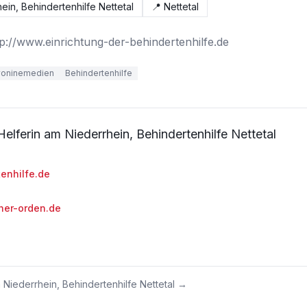
ein, Behindertenhilfe Nettetal
📍
Nettetal
p://www.einrichtung-der-behindertenhilfe.de
yoninemedien
Behindertenhilfe
elferin am Niederrhein, Behindertenhilfe Nettetal
enhilfe.de
her-orden.de
 Niederrhein, Behindertenhilfe Nettetal
→