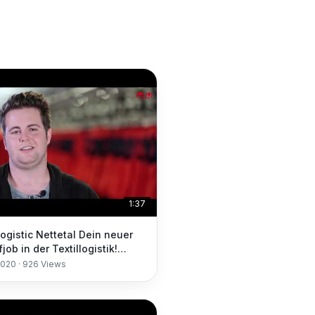
1:37
ogistic Nettetal Dein neuer
ob in der Textillogistik!
iting
2020
·
926
Views