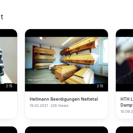
t
2:15
2:15
n
Hellmann Beerdigungen Nettetal
HTH L
Dampfj
19.02.2021
·
226
Views
Recru
10.09.