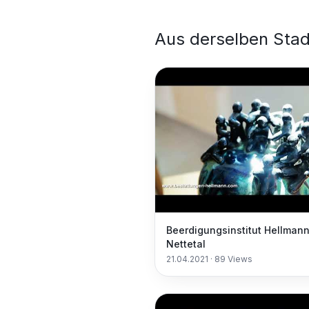
Aus derselben Stad
Beerdigungsinstitut Hellman
Nettetal
21.04.2021
·
89
Views