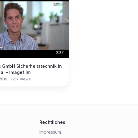
2:27
s GmbH Sicherheitstechnik in
tal - Imagefilm
2019
·
1.217
Views
Rechtliches
Impressum