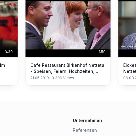
3:30
1:50
ilm
Cafe Restaurant Birkenhof Nettetal
Eicke
- Speisen, Feiern, Hochzeiten,
Nette
Kegeln
21.05.2019
·
3.399
Views
06.03.
Unternehmen
Referenzen