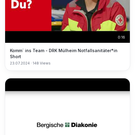
0:16
Komm´ ins Team - DRK Mülheim Notfallsanitäter*in
Short
23.07.2024
·
148
Views