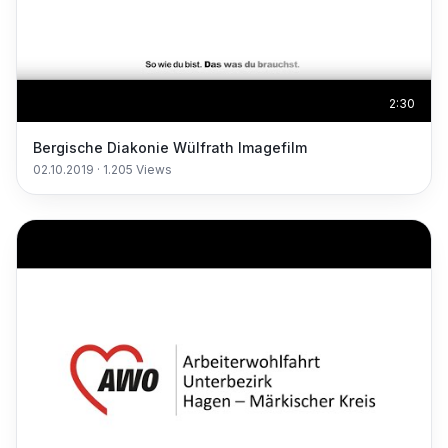
2:30
Bergische Diakonie Wülfrath Imagefilm
02.10.2019
·
1.205
Views