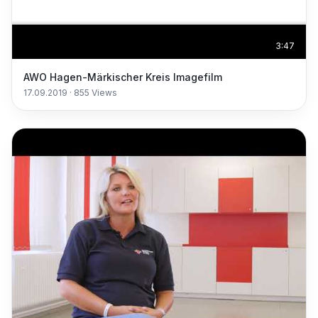
3:47
AWO Hagen-Märkischer Kreis Imagefilm
17.09.2019
·
855
Views