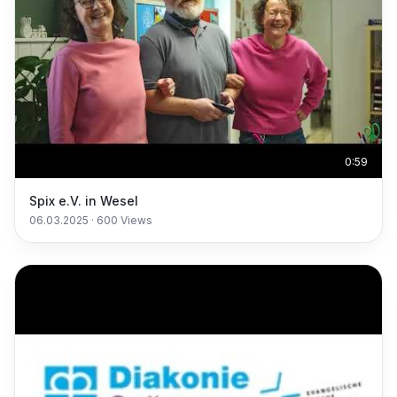
0:59
Spix e.V. in Wesel
06.03.2025
·
600
Views