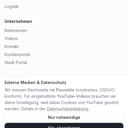
Logistik
Unternehmen
Referenzen
Videos
Kontakt
Kundenportal
Stadt-Portal
Rechtliches
Externe Medien & Datenschutz
Impressum
Wir messen Reichweite mit
Plausible
(cookieless, DSGVO-
Datenschutz
konform). Für eingebettete
YouTube-Videos
brauchen wir
AGB
deine Einwilligung, weil dabei Cookies von YouTube gesetzt
werden. Details in der
Datenschutzerklärung
.
Nur notwendige
Alle akzeptieren