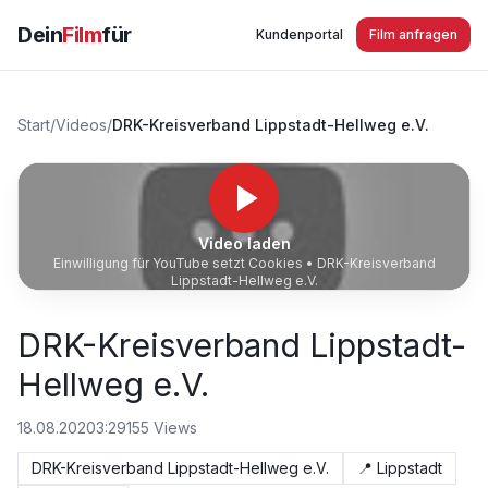
Dein
Film
für
Kundenportal
Film anfragen
Start
/
Videos
/
DRK-Kreisverband Lippstadt-Hellweg e.V.
Video laden
Einwilligung für YouTube setzt Cookies •
DRK-Kreisverband
Lippstadt-Hellweg e.V.
DRK-Kreisverband Lippstadt-
Hellweg e.V.
18.08.2020
3:29
155
Views
DRK-Kreisverband Lippstadt-Hellweg e.V.
📍
Lippstadt