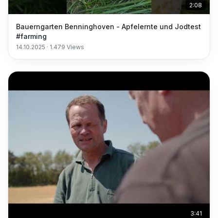
2:08
Bauerngarten Benninghoven - Apfelernte und Jodtest
#farming
14.10.2025
·
1.479
Views
3:41