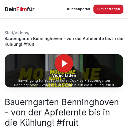
Dein
Film
für
Kundenportal
Film anfragen
Start
/
Videos
/
Bauerngarten Benninghoven - von der Apfelernte bis in die
Kühlung! #fruit
Video laden
Einwilligung für YouTube setzt Cookies •
Bauerngarten
Benninghoven - von der Apfelernte bis in die Kühlung! #fruit
Bauerngarten Benninghoven
- von der Apfelernte bis in
die Kühlung! #fruit