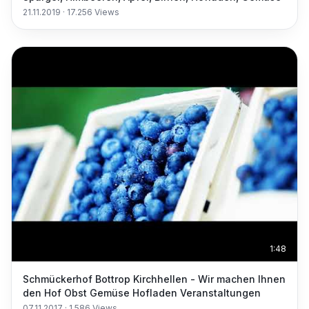
21.11.2019
·
17.256
Views
1:48
Schmückerhof Bottrop Kirchhellen - Wir machen Ihnen
den Hof Obst Gemüse Hofladen Veranstaltungen
07.11.2017
·
1.586
Views