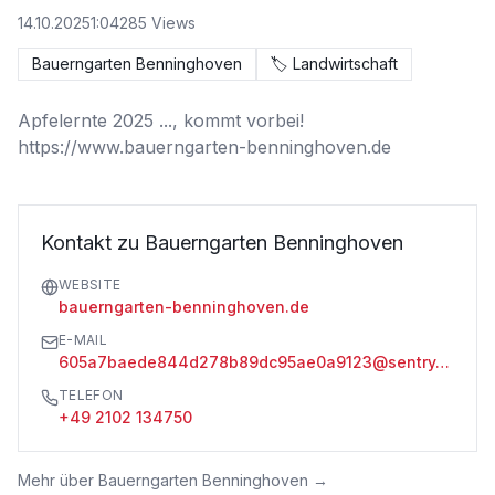
14.10.2025
1:04
285
Views
Bauerngarten Benninghoven
🏷️
Landwirtschaft
Apfelernte 2025 ..., kommt vorbei! 

https://www.bauerngarten-benninghoven.de
Kontakt zu Bauerngarten Benninghoven
WEBSITE
bauerngarten-benninghoven.de
E-MAIL
605a7baede844d278b89dc95ae0a9123@sentry-next.wixpress.com
TELEFON
+49 2102 134750
Mehr über
Bauerngarten Benninghoven
→