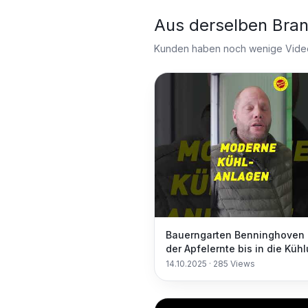
Aus derselben Bra
Kunden haben noch wenige Videos
Bauerngarten Benninghoven 
der Apfelernte bis in die Küh
#fruit
14.10.2025
·
285
Views