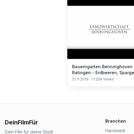
Bauerngarten Benninghoven
Ratingen - Erdbeeren, Sparge
Himbeeren, Äpfel, Birnen,
21.11.2019
·
17.256
Views
Hofladen, Gemüse
Branchen
DeinFilmFür
Handwerk
Dein Film für deine Stadt.