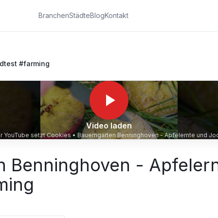
Branchen
Städte
Blog
Kontakt
dtest #farming
Video laden
für YouTube setzt Cookies •
Bauerngarten Benninghoven - Apfelernte und Jo
n Benninghoven - Apfeler
ming