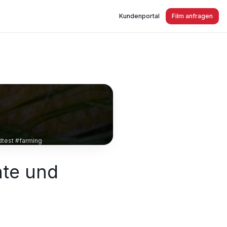
Kundenportal
Film anfragen
dtest #farming
nte und