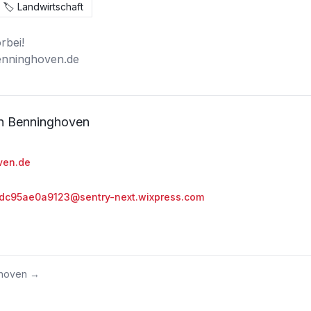
🏷️
Landwirtschaft
bei! 

enninghoven.de
en Benninghoven
ven.de
c95ae0a9123@sentry-next.wixpress.com
ghoven
→