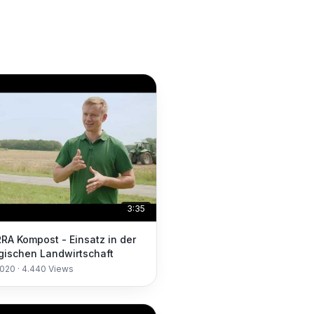
3:35
RA Kompost - Einsatz in der
gischen Landwirtschaft
2020
·
4.440
Views