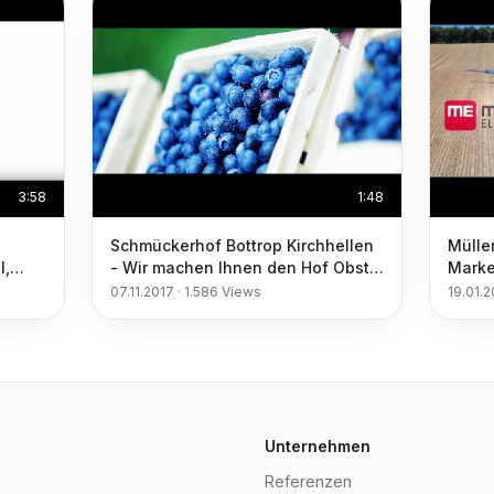
3:58
1:48
Schmückerhof Bottrop Kirchhellen
Mülle
l,
- Wir machen Ihnen den Hof Obst
Marke
Gemüse Hofladen Veranstaltungen
07.11.2017
·
1.586
Views
19.01.
Unternehmen
Referenzen