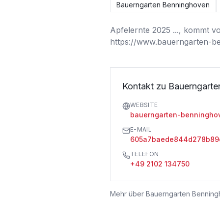
Bauerngarten Benninghoven
Apfelernte 2025 ..., kommt vor
https://www.bauerngarten-b
Kontakt zu Bauerngart
WEBSITE
bauerngarten-benningho
E-MAIL
605a7baede844d278b89d
TELEFON
+49 2102 134750
Mehr über
Bauerngarten Bennin