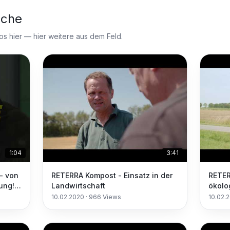
nche
 hier — hier weitere aus dem Feld.
1:04
3:41
- von
RETERRA Kompost - Einsatz in der
RETER
lung!
Landwirtschaft
ökolo
10.02.2020
·
966
Views
10.02.