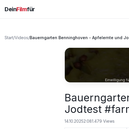
Dein
Film
für
Start
/
Videos
/
Bauerngarten Benninghoven - Apfelernte und Jo
Einwilligung 
Bauerngarte
Jodtest #far
14.10.2025
2:08
1.479
Views