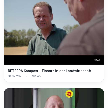
3:41
RETERRA Kompost - Einsatz in der Landwirtschaft
10.02.2020
·
966
Views