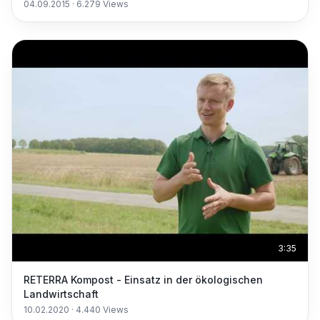
04.09.2015
·
6.279
Views
3:35
RETERRA Kompost - Einsatz in der ökologischen
Landwirtschaft
10.02.2020
·
4.440
Views