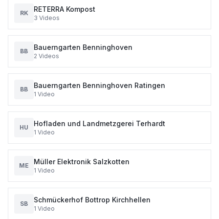
RETERRA Kompost
RK
3
Videos
Bauerngarten Benninghoven
BB
2
Videos
Bauerngarten Benninghoven Ratingen
BB
1
Video
Hofladen und Landmetzgerei Terhardt
HU
1
Video
Müller Elektronik Salzkotten
ME
1
Video
Schmückerhof Bottrop Kirchhellen
SB
1
Video