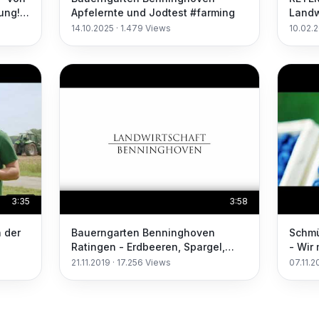
lung!
Apfelernte und Jodtest #farming
Landw
14.10.2025
·
1.479
Views
10.02.
3:35
3:58
 der
Bauerngarten Benninghoven
Schmü
Ratingen - Erdbeeren, Spargel,
- Wir machen Ihnen den Hof Obst
Himbeeren, Äpfel, Birnen,
Gemüs
21.11.2019
·
17.256
Views
07.11.2
Hofladen, Gemüse