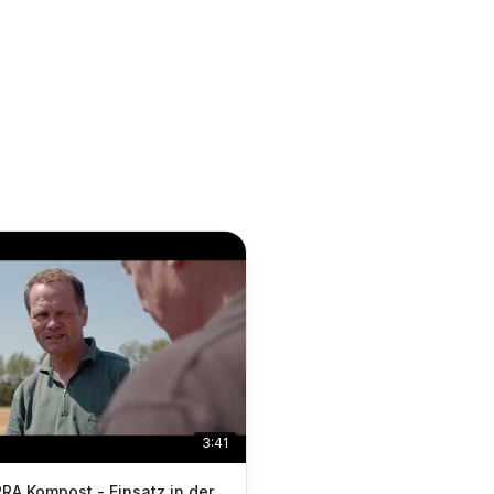
3:41
RA Kompost - Einsatz in der