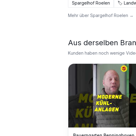
Spargelhof Roelen
🏷️
Landw
Mehr über
Spargelhof Roelen
→
Aus derselben Bra
Kunden haben noch wenige Videos
Bauerngarten Benninghoven 