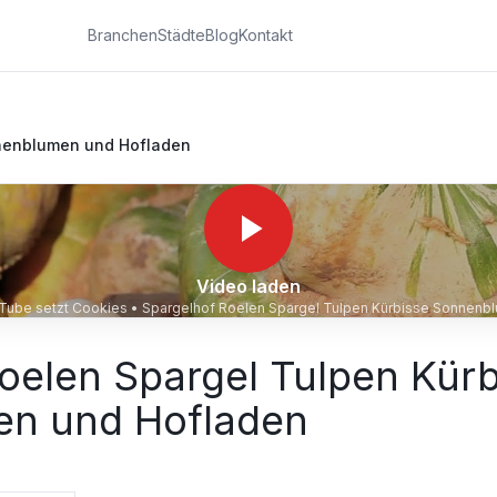
Branchen
Städte
Blog
Kontakt
nnenblumen und Hofladen
Video laden
ouTube setzt Cookies •
Spargelhof Roelen Spar
oelen Spargel Tulpen Kürb
n und Hofladen