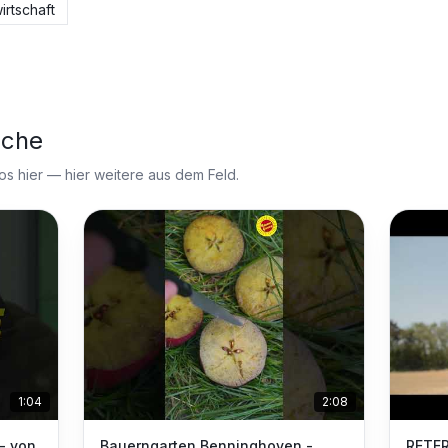
irtschaft
nche
 hier — hier weitere aus dem Feld.
1:04
2:08
- von
Bauerngarten Benninghoven -
RETER