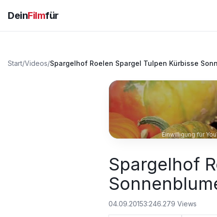
Dein
Film
für
Start
/
Videos
/
Spargelhof Roelen Spargel Tulpen Kürbisse So
Einwilligung für Y
Spargelhof R
Sonnenblume
04.09.2015
3:24
6.279
Views