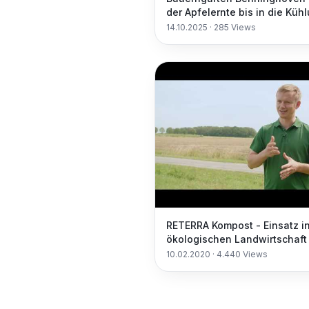
der Apfelernte bis in die Küh
#fruit
14.10.2025
·
285
Views
RETERRA Kompost - Einsatz in
ökologischen Landwirtschaft
10.02.2020
·
4.440
Views