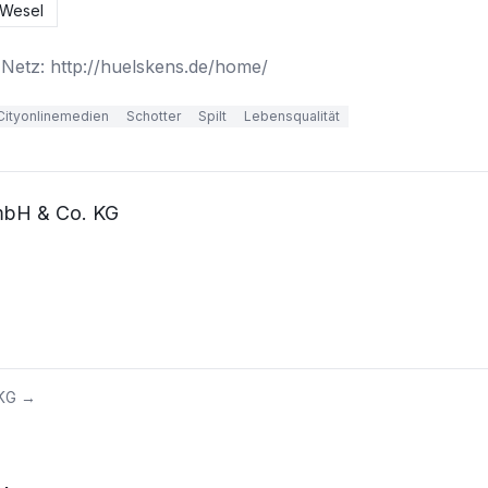
Wesel
 Netz: http://huelskens.de/home/
Cityonlinemedien
Schotter
Spilt
Lebensqualität
GmbH & Co. KG
 KG
→