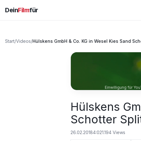
Dein
Film
für
Start
/
Videos
/
Hülskens GmbH & Co. KG in Wesel Kies Sand Scho
Einwilligung für Yo
Hülskens Gm
Schotter Spli
26.02.2018
4:02
1.194
Views