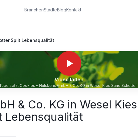
Branchen
Städte
Blog
Kontakt
tter Split Lebensqualität
Video laden
uTube setzt Cookies •
Hülskens GmbH & Co. KG in Wesel Kies Sand Schotter 
bH & Co. KG in Wesel Kie
t Lebensqualität