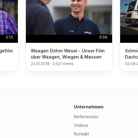
2:13
3:09
gefilm
Waagen Döhrn Wesel - Unser Film
Schni
über Waagen, Wiegen & Messen
Dachd
23.10.2018
·
2.621
Views
02.08.
Unternehmen
Referenzen
Videos
Kontakt