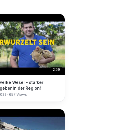
2:59
werke Wesel - starker
tgeber in der Region!
2022
·
657
Views