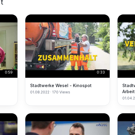
t
0:59
0:33
Stadtwerke Wesel - Kinospot
Stadt
Arbei
01.08.2022
·
170
Views
01.04.