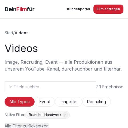
Dein
Film
für
Kundenportal
Film anfragen
Start
/
Videos
Videos
Image, Recruiting, Event — alle Produktionen aus
unserem YouTube-Kanal, durchsuchbar und filterbar.
39 Ergebnisse
Alle Typen
Event
Imagefilm
Recruiting
Aktive Filter:
Branche: Handwerk
×
Alle Filter zurücksetzen