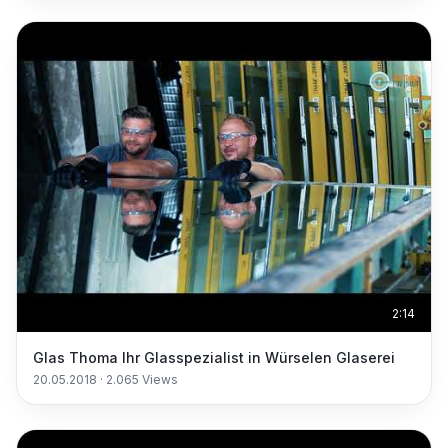
2:14
Glas Thoma Ihr Glasspezialist in Würselen Glaserei
20.05.2018
·
2.065
Views