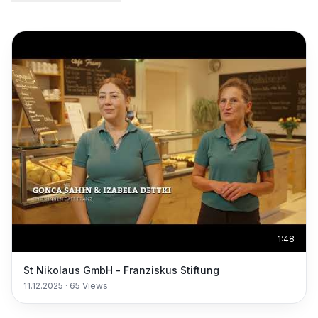
1:48
St Nikolaus GmbH - Franziskus Stiftung
11.12.2025
·
65
Views