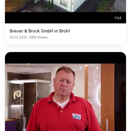
1:04
Breuer & Brock GmbH in Brühl
02.12.2021
·
669
Views