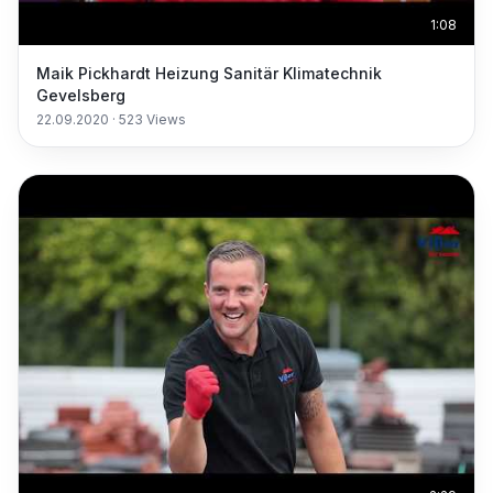
1:08
Maik Pickhardt Heizung Sanitär Klimatechnik
Gevelsberg
22.09.2020
·
523
Views