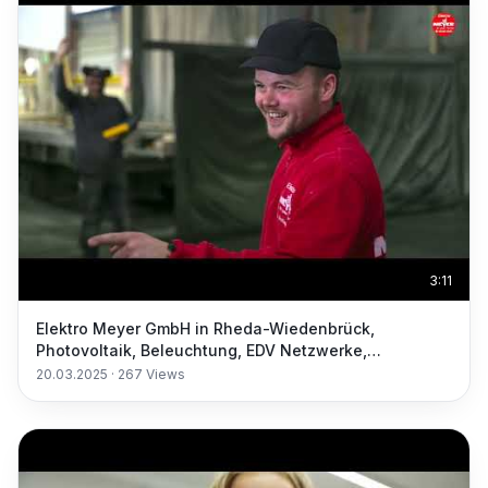
3:11
Elektro Meyer GmbH in Rheda-Wiedenbrück,
Photovoltaik, Beleuchtung, EDV Netzwerke,
Elektrogeräte
20.03.2025
·
267
Views