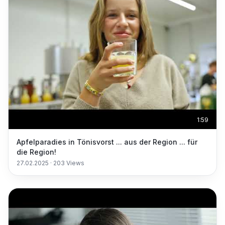
1:59
Apfelparadies in Tönisvorst ... aus der Region ... für
die Region!
27.02.2025
·
203
Views