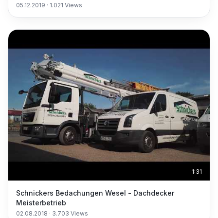
05.12.2019
·
1.021
Views
1:31
Schnickers Bedachungen Wesel - Dachdecker
Meisterbetrieb
02.08.2018
·
3.703
Views